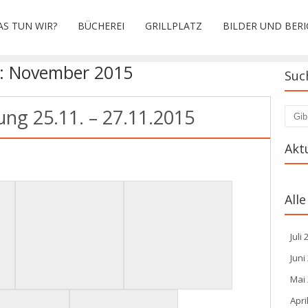
S TUN WIR?
BÜCHEREI
GRILLPLATZ
BILDER UND BERI
t:
November 2015
Suc
ung 25.11. – 27.11.2015
Such
Akt
Alle
Juli
Juni
Mai
Apri