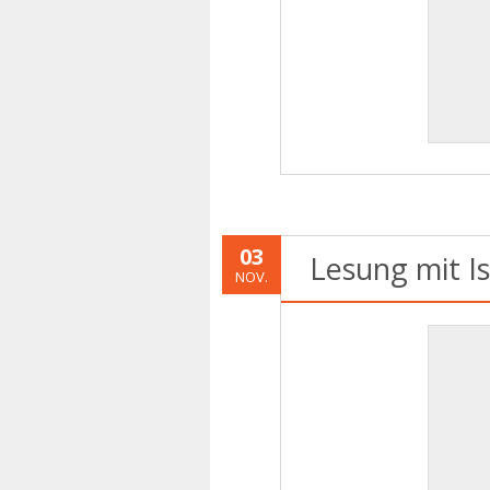
03
Lesung mit Is
NOV.