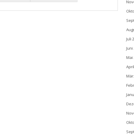
Nov
Okt
Sep
Aug
Juli
Juni
Mai
Apri
Mär
Feb
Janu
Dez
Nov
Okt
Sep