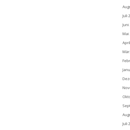
Aug
Juli
Juni
Mai
Apri
Mär
Feb
Janu
Dez
Nov
Okt
Sep
Aug
Juli