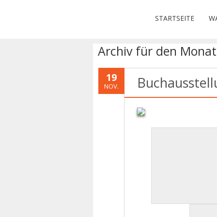
STARTSEITE
WA
Archiv für den Mona
19
Buchausstell
NOV.