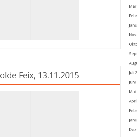
Mär
Feb
Janu
Nov
Okt
Sep
Aug
olde Feix, 13.11.2015
Juli
Juni
Mai
Apri
Feb
Janu
Dez