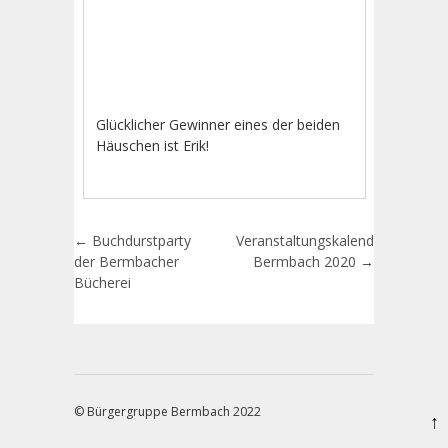
Glücklicher Gewinner eines der beiden
Häuschen ist Erik!
Artikel-Navigation
←
Buchdurstparty
Veranstaltungskalender
der Bermbacher
Bermbach 2020
→
Bücherei
© Bürgergruppe Bermbach 2022
↑